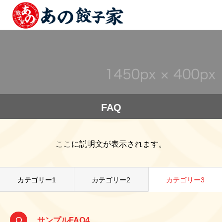
FAQ
ここに説明文が表示されます。
カテゴリー1
カテゴリー2
カテゴリー3
Q
サンプルFAQ4