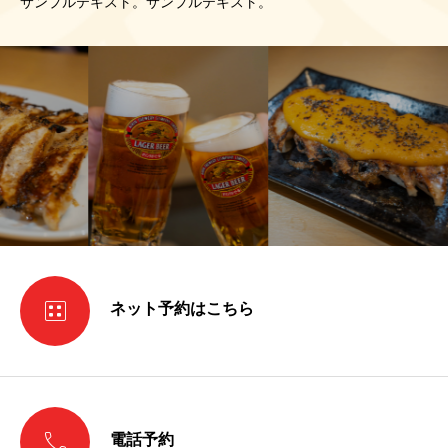
サンプルテキスト。サンプルテキスト。

ネット予約はこちら

電話予約